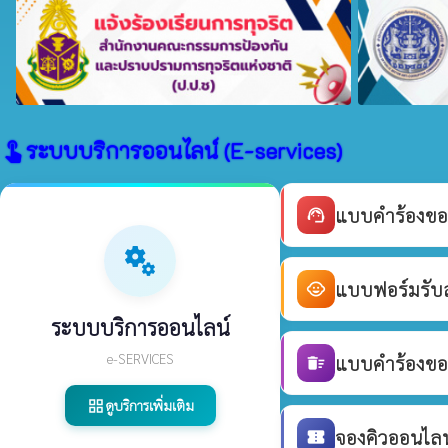
ระบบบริการออนไลน์ (E-services)
touch_app
แบบคำร้องขอ
support_agent
miscellaneous_services
แบบฟอร์มรับสม
child_care
ระบบบริการออนไลน์
e-SERVICES
แบบคำร้องขอร
delete_sweep
ดูบริการเพิ่มเติม
grid_view
จองคิวออนไลน์
confirmation_number