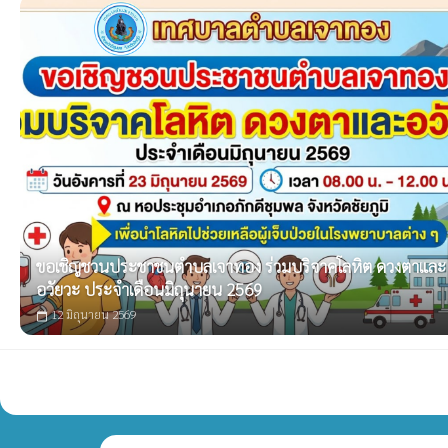
ขอเชิญชวนประชาชนตำบลเจาทอง ร่วมบริจาคโลหิต ดวงตาและ
อวัยวะ ประจำเดือนมิถุนายน 2569
12 มิถุนายน 2569
calendar_today