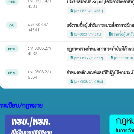
มท 0821.4/ว
ประชาสัมพันธ์ &quot;โครงการจิตอาสากู
กสส.
4531
[มท 0821.4/ว 4531]
description
มท0803.4/
แจ้งรายชื่อผู้เข้ารับการอบรมโครงการฝ
กค.
ว4541
[มท0803.4/ว4541]
[รายชื่อผู้เข้
description
description
มท 0808.2/ว
กฎกระทรวงกำหนดการกระทำอันมีลักษณะ
กคท.
4532
[มท 0808.2/ว 4532]
[เอกสารแนบ
description
description
มท 0808.2/ว
กำหนดหลักเกณฑ์และวิธีปฏิบัติตามระเ
กคท.
6384
[มท 0808.2/ว 6384]
description
ระเบียบ/กฎหมาย
กฎหมา
พรบ./พรก.
ในการดำเ
ที่ใช้ในการปฏิบัติงาน