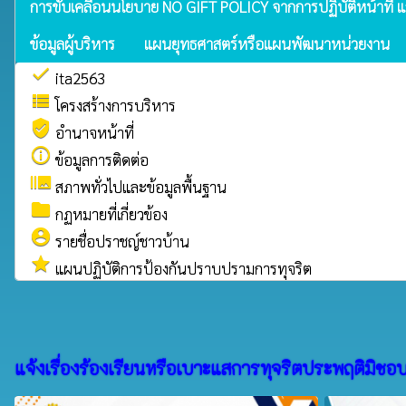
การขับเคลื่อนนโยบาย NO GIFT POLICY จากการปฏิบัติหน้าที่ แล
ข้อมูลผู้บริหาร
แผนยุทธศาสตร์หรือแผนพัฒนาหน่วยงาน
check
ita2563
view_list
โครงสร้างการบริหาร
verified_user
อำนาจหน้าที่
info_outline
ข้อมูลการติดต่อ
burst_mode
สภาพทั่วไปและข้อมูลพื้นฐาน
folder
กฏหมายที่เกี่ยวข้อง
account_circle
รายชื่อปราชญ์ชาวบ้าน
star
แผนปฏิบัติการป้องกันปราบปรามการทุจริต
แจ้งเรื่องร้องเรียนหรือเบาะแสการทุจริตประพฤติมิชอ