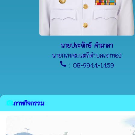
นายประจักษ์ คำมาลา
นายกเทศมนตรีตำบลเจาทอง
: 08-9944-1459
call
ภาพกิจกรรม
camera_alt