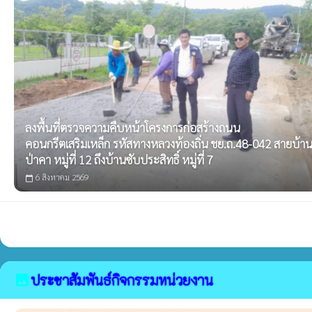
ลงพื้นที่ตรวจความคืบหน้าโครงการก่อสร้างถนน
คอนกรีตเสริมเหล็ก รหัสทางหลวงท้องถิ่น ชย.ถ.48-042 สายบ้า
ป่าคา หมู่ที่ 12 ถึงบ้านซับประสิทธิ์ หมู่ที่ 7
6 สิงหาคม 2569
calendar_today
ประชาสัมพันธ์กิจกรรมหน่วยงาน
image