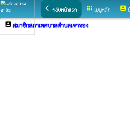
arrow_back_ios
apps
account_box
กลับหน้าแรก
เมนูหลัก
ข
account_box
สมาชิกสภาเทศบาลตำบลเจาทอง