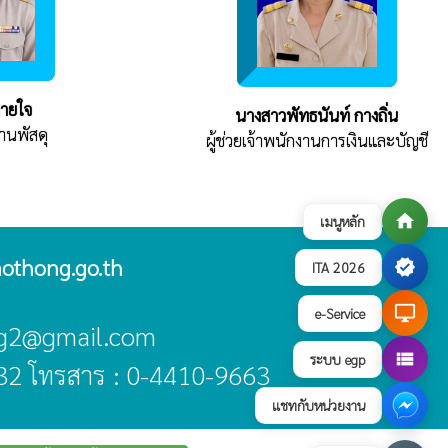
สายใจ
นางสาวพัทธนันท์ กางถิ่น
งานพัสดุ
ผู้ช่วยเจ้าพนักงานการเงินและบัญชี
home
เมนูหลัก
othong.go.th
verified
ITA 2026
desktop_windows
e-Service
ong2@gmail.com
view_list
ระบบ egp
32 โทรสาร : 0-4410-9663
แชทกับหน่วยงาน