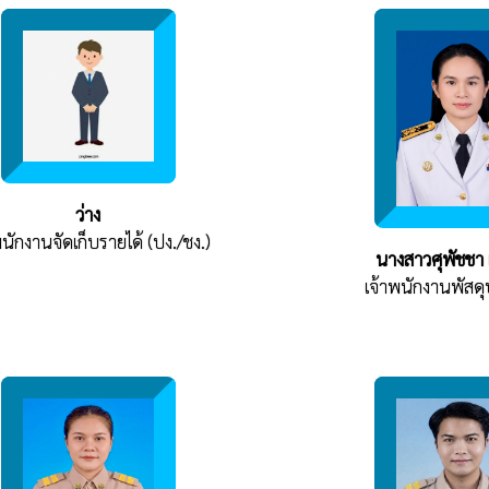
ว่าง
พนักงานจัดเก็บรายได้ (ปง./ชง.)
นางสาวศุพัชชา เ
เจ้าพนักงานพัสดุ